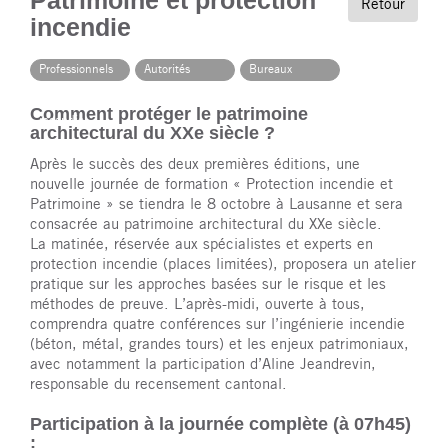
Patrimoine et protection
Retour
incendie
Professionnels
Autorités
Bureaux
de la
vaudoises
techniques
protection
communaux
Comment protéger le patrimoine
incendie
architectural du XXe siècle ?
Après le succès des deux premières éditions, une
nouvelle journée de formation « Protection incendie et
Patrimoine » se tiendra le 8 octobre à Lausanne et sera
consacrée au patrimoine architectural du XXe siècle.
La matinée, réservée aux spécialistes et experts en
protection incendie (places limitées), proposera un atelier
pratique sur les approches basées sur le risque et les
méthodes de preuve. L’après-midi, ouverte à tous,
comprendra quatre conférences sur l’ingénierie incendie
(béton, métal, grandes tours) et les enjeux patrimoniaux,
avec notamment la participation d’Aline Jeandrevin,
responsable du recensement cantonal.
Participation à la journée complète (à 07h45)
: