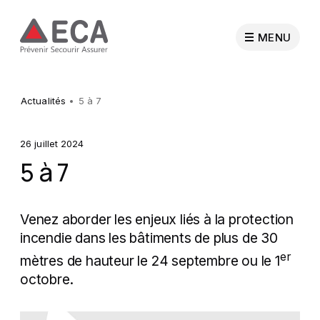
MENU
Particuliers
Actualités
5 à 7
Entreprises
26 juillet 2024
5 à 7
Collectivités publiques
Venez aborder les enjeux liés à la protection
incendie dans les bâtiments de plus de 30
Professionnels
er
mètres de hauteur le 24 septembre ou le 1
octobre.
Sapeurs-pompiers