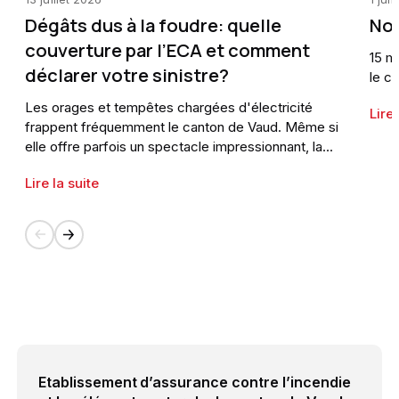
Dégâts dus à la foudre: quelle
Nou
couverture par l’ECA et comment
15 m
déclarer votre sinistre?
le c
Les orages et tempêtes chargées d'électricité
Lire 
frappent fréquemment le canton de Vaud. Même si
elle offre parfois un spectacle impressionnant, la
foudre peut engendrer de lourds dégâts sur vos
Lire la suite
biens. C'est ici que l'ECA entre en jeu, en offrant une
protection indispensable contre ce type de
sinistre.Comprendre comment votre couverture agit
en cas de besoin et comment effectuer une
déclaration de sinistre auprès de l'ECA... un réel
éclaircissement pour avoir l'esprit tranquille. Dans
cet article, nous explorons en détail les protections
offertes contre ce risque et vous guidons pas à pas
à travers la procédure pour faire valoir vos droits.
Etablissement d’assurance contre l’incendie