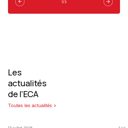
1
/
3
Les
actualités
de l'ECA
Toutes les actualités
13 juillet 2026
1 jui