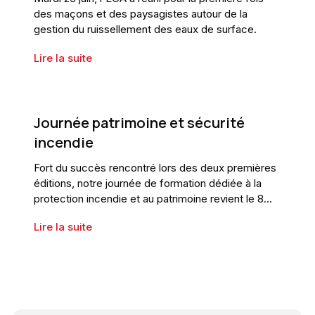
des maçons et des paysagistes autour de la
gestion du ruissellement des eaux de surface.
Lire la suite
Journée patrimoine et sécurité
incendie
Fort du succès rencontré lors des deux premières
éditions, notre journée de formation dédiée à la
protection incendie et au patrimoine revient le 8
octobre prochain pour une nouvelle édition placée
Lire la suite
sous le signe du partage d’expertise et de la
préservation du patrimoine bâti.