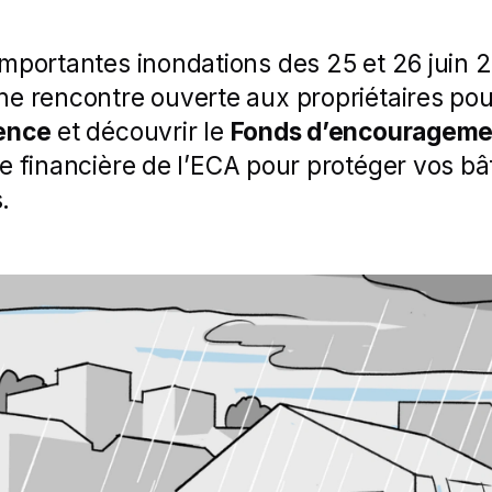
éléments
Bénéficier d
Consulter le
importantes inondations des 25 et 26 juin
ne rencontre ouverte aux propriétaires po
ience
et découvrir le
Fonds d’encourageme
de financière de l’ECA pour protéger vos b
.