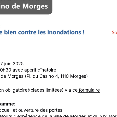
7 juin 2025
0h30 avec apérif dînatoire
 de Morges (Pl. du Casino 4, 1110 Morges)
ion obligatoire❗(places limitées) via ce
formulaire
ramme:
cueil et ouverture des portes
tours d’expérience de la ville de Morges et du SIS Mo