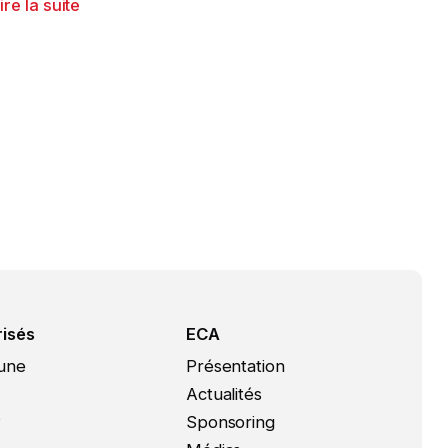
ire la suite
isés
ECA
une
Présentation
Actualités
s
Sponsoring