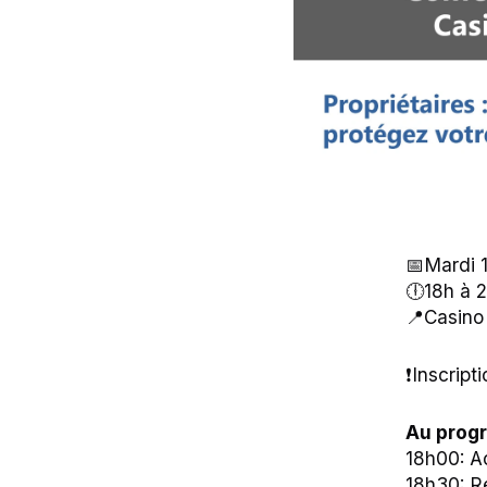
📅Mardi 1
🕕18h à 2
📍Casino
❗Inscript
Au prog
18h00: Ac
18h30: Re