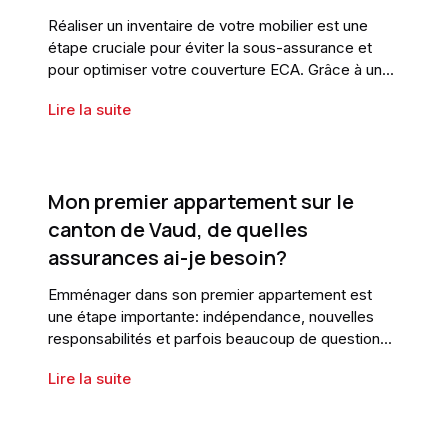
guidons pas à pas à travers la procédure pour faire
Réaliser un inventaire de votre mobilier est une
valoir vos droits.
étape cruciale pour éviter la sous-assurance et
pour optimiser votre couverture ECA. Grâce à un
inventaire précis et détaillé, vous avez la certitude
Lire la suite
que vos biens sont correctement protégés par
votre assurance.De l'évaluation de votre mobilier à
la protection contre les sinistres causés par des
incendies ou des éléments naturels, un inventaire
Mon premier appartement sur le
correctement réalisé vous permet également
d'anticiper les imprévus. Dans ce guide,
canton de Vaud, de quelles
découvrez comment évaluer vos biens pour
assurances ai-je besoin?
maximiser l'efficacité de votre assurance ménage
et garantir votre tranquillité d'esprit.
Emménager dans son premier appartement est
une étape importante: indépendance, nouvelles
responsabilités et parfois beaucoup de questions.
Parmi elles, une revient souvent: quelles
Lire la suite
assurances sont nécessaires? Dans le canton de
Vaud, le système est un peu particulier par rapport
au reste de la Suisse. Voici un guide simple pour