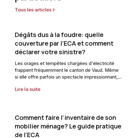
Tous les articles
Dégâts dus à la foudre: quelle
couverture par l’ECA et comment
déclarer votre sinistre?
Les orages et tempêtes chargées d'électricité
frappent fréquemment le canton de Vaud. Même
si elle offre parfois un spectacle impressionnant, la
foudre peut engendrer de lourds dégâts sur vos
Lire la suite
biens. C'est ici que l'ECA entre en jeu, en offrant
une protection indispensable contre ce type de
sinistre.Comprendre comment votre couverture
agit en cas de besoin et comment effectuer une
Comment faire l’inventaire de son
déclaration de sinistre auprès de l'ECA... un réel
éclaircissement pour avoir l'esprit tranquille. Dans
mobilier ménage? Le guide pratique
cet article, nous explorons en détail les
de l’ECA
protections offertes contre ce risque et vous