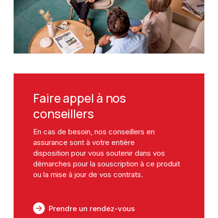
Faire appel à nos
conseillers
En cas de besoin,
nos conseillers en
assurance sont à votre entière
disposition
pour vous soutenir dans vos
démarches pour la souscription à ce produit
ou la mise à jour de vos contrats.
Prendre un rendez-vous